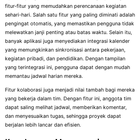
fitur-fitur yang memudahkan perencanaan kegiatan
sehari-hari. Salah satu fitur yang paling diminati adalah
pengingat otomatis, yang memastikan pengguna tidak
melewatkan janji penting atau batas waktu. Selain itu,
banyak aplikasi juga menyediakan integrasi kalender
yang memungkinkan sinkronisasi antara pekerjaan,
kegiatan pribadi, dan pendidikan. Dengan tampilan
yang terintegrasi ini, pengguna dapat dengan mudah
memantau jadwal harian mereka.
Fitur kolaborasi juga menjadi nilai tambah bagi mereka
yang bekerja dalam tim. Dengan fitur ini, anggota tim
dapat saling melihat jadwal, memberikan komentar,
dan menyesuaikan tugas, sehingga proyek dapat
berjalan lebih lancar dan efisien.