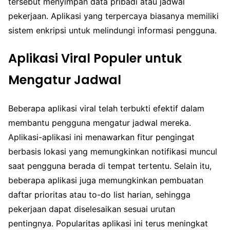
tersebut menyimpan data pribadi atau jadwal
pekerjaan. Aplikasi yang terpercaya biasanya memiliki
sistem enkripsi untuk melindungi informasi pengguna.
Aplikasi Viral Populer untuk
Mengatur Jadwal
Beberapa aplikasi viral telah terbukti efektif dalam
membantu pengguna mengatur jadwal mereka.
Aplikasi-aplikasi ini menawarkan fitur pengingat
berbasis lokasi yang memungkinkan notifikasi muncul
saat pengguna berada di tempat tertentu. Selain itu,
beberapa aplikasi juga memungkinkan pembuatan
daftar prioritas atau to-do list harian, sehingga
pekerjaan dapat diselesaikan sesuai urutan
pentingnya. Popularitas aplikasi ini terus meningkat