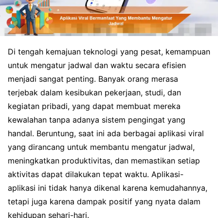
Di tengah kemajuan teknologi yang pesat, kemampuan
untuk mengatur jadwal dan waktu secara efisien
menjadi sangat penting. Banyak orang merasa
terjebak dalam kesibukan pekerjaan, studi, dan
kegiatan pribadi, yang dapat membuat mereka
kewalahan tanpa adanya sistem pengingat yang
handal. Beruntung, saat ini ada berbagai aplikasi viral
yang dirancang untuk membantu mengatur jadwal,
meningkatkan produktivitas, dan memastikan setiap
aktivitas dapat dilakukan tepat waktu. Aplikasi-
aplikasi ini tidak hanya dikenal karena kemudahannya,
tetapi juga karena dampak positif yang nyata dalam
kehidupan sehari-hari.