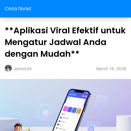
Cinta florist
**Aplikasi Viral Efektif untuk
Mengatur Jadwal Anda
dengan Mudah**
March 19, 2026
admin3d