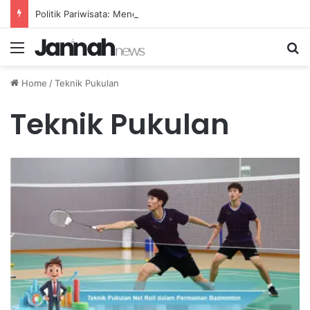
Politik Pariwisata: Menelusuri Pihak-Pihak yang Mendapatkan Manfaat dari Agenda Wisata Nasional
Menu
Se
Home
/
Teknik Pukulan
Teknik Pukulan