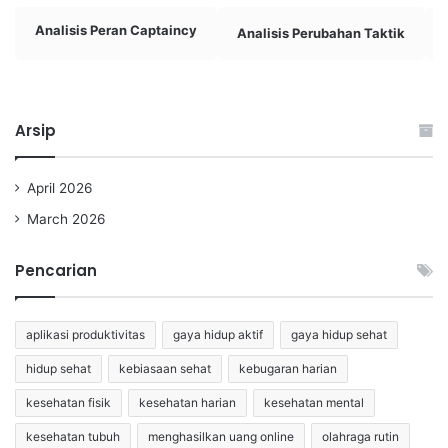
Analisis Peran Captaincy
Analisis Perubahan Taktik
Arsip
April 2026
March 2026
Pencarian
aplikasi produktivitas
gaya hidup aktif
gaya hidup sehat
hidup sehat
kebiasaan sehat
kebugaran harian
kesehatan fisik
kesehatan harian
kesehatan mental
kesehatan tubuh
menghasilkan uang online
olahraga rutin