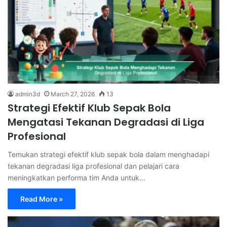
admin3d
March 27, 2026
13
Strategi Efektif Klub Sepak Bola
Mengatasi Tekanan Degradasi di Liga
Profesional
Temukan strategi efektif klub sepak bola dalam menghadapi
tekanan degradasi liga profesional dan pelajari cara
meningkatkan performa tim Anda untuk…
Read More »