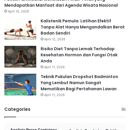
Mendapatkan Manfaat dari Agenda Wisata Nasional
April 15, 2026
Kalistenik Pemula: Latihan Efektif
Tanpa Alat Hanya Mengandalkan Berat
Badan Sendiri
April 12, 2026
Risiko Diet Tanpa Lemak Terhadap
Kesehatan Hormon dan Fungsi Otak
Anda
April 11, 2026
Teknik Pukulan Dropshot Badminton
Yang Lembut Namun Sangat
Mematikan Bagi Pertahanan Lawan
April 11, 2026
Categories
Analisis Peran Captaincy