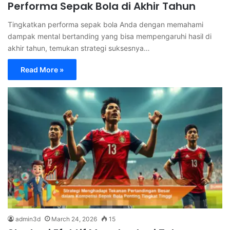
Performa Sepak Bola di Akhir Tahun
Tingkatkan performa sepak bola Anda dengan memahami
dampak mental bertanding yang bisa mempengaruhi hasil di
akhir tahun, temukan strategi suksesnya…
Read More »
admin3d
March 24, 2026
15