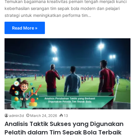
Temukan bagaimana kreativitas pemain tengah menjadi kunci
keberhasilan serangan tim sepak bola modern dan pelajari
strategi untuk meningkatkan performa tim…
Read More »
admin3d
March 24, 2026
13
Analisis Taktik Sukses yang Digunakan
Pelatih dalam Tim Sepak Bola Terbaik