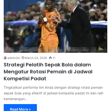
admin3d
March 24, 2026
11
Strategi Pelatih Sepak Bola dalam
Mengatur Rotasi Pemain di Jadwal
Kompetisi Padat
Tingkatkan performa tim Anda dengan strategi rotasi pemain
sepak bola yang efektif di jadwal kompetisi padat ini dan raih
kemenangan…
Read More »