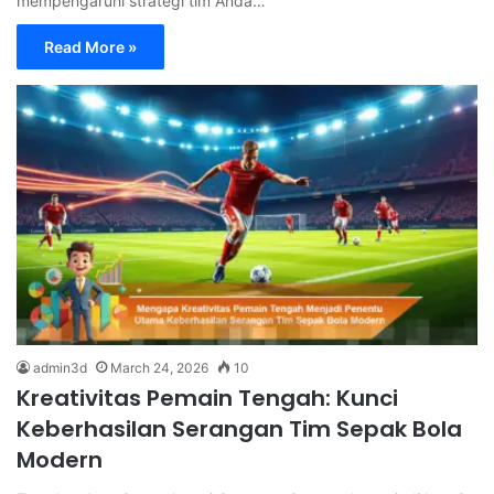
mempengaruhi strategi tim Anda…
Read More »
admin3d
March 24, 2026
10
Kreativitas Pemain Tengah: Kunci
Keberhasilan Serangan Tim Sepak Bola
Modern