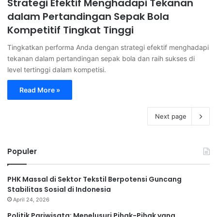
Strategi Efektif Menghadapi Tekanan
dalam Pertandingan Sepak Bola
Kompetitif Tingkat Tinggi
Tingkatkan performa Anda dengan strategi efektif menghadapi
tekanan dalam pertandingan sepak bola dan raih sukses di
level tertinggi dalam kompetisi.
Read More »
Next page
Populer
PHK Massal di Sektor Tekstil Berpotensi Guncang
Stabilitas Sosial di Indonesia
April 24, 2026
Politik Pariwisata: Menelusuri Pihak-Pihak yang