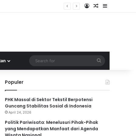
Log In
Random Article
Sidebar
isata Nasional
Search
tan
for
Populer
PHK Massal di Sektor Tekstil Berpotensi
Guncang Stabilitas Sosial di Indonesia
April 24, 2026
Politik Pariwisata: Menelusuri Pihak-Pihak
yang Mendapatkan Manfaat dari Agenda
Wisata Nasional