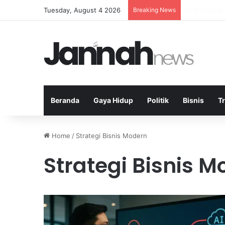
Tuesday, August 4 2026
Breaking News
Politik Pari
Beranda
Gaya Hidup
Politik
Bisnis
T
Home
/
Strategi Bisnis Modern
Strategi Bisnis M