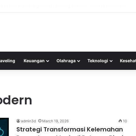
wisata: Menelusuri Pihak-Pihak yang Mendapatkan Manfaat dari Agenda W
raveling
Keuangan
Olahraga
Teknologi
Keseha
odern
admin3d
March 19, 2026
10
Strategi Transformasi Kelemahan