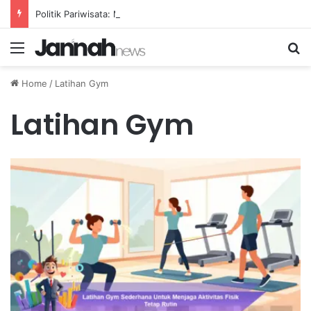
Politik Pariwisata: Menelusuri Pihak-Pihak yang Mendapatkan Manfaat dari Agenda Wisata Nasional
Menu
Se
Home
/
Latihan Gym
Latihan Gym