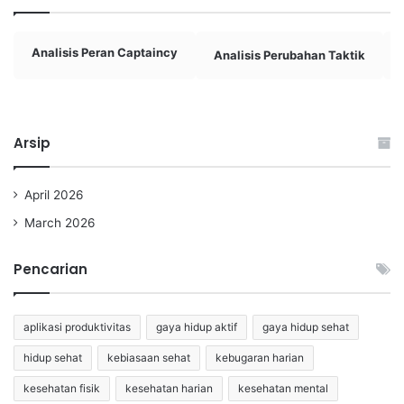
Analisis Peran Captaincy
Analisis Perubahan Taktik
Arsip
April 2026
March 2026
Pencarian
aplikasi produktivitas
gaya hidup aktif
gaya hidup sehat
hidup sehat
kebiasaan sehat
kebugaran harian
kesehatan fisik
kesehatan harian
kesehatan mental