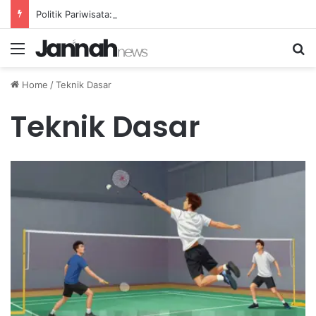
Politik Pariwisata: Menelusuri Pihak-Pihak yang Mendapatkan Manfaat dari Agenda Wisata Nasional
Menu
Se
Home
/
Teknik Dasar
Teknik Dasar