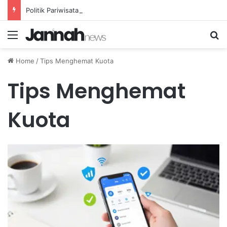
Politik Pariwisata: Menelusuri Pihak-Pihak yang Mendapatkan Manfaat dari Agenda Wisata Nasional
Menu
Se
Home
/
Tips Menghemat Kuota
Tips Menghemat
Kuota