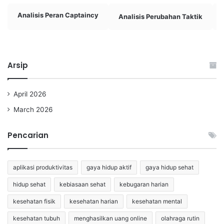
Analisis Peran Captaincy
Analisis Perubahan Taktik
Arsip
April 2026
March 2026
Pencarian
aplikasi produktivitas
gaya hidup aktif
gaya hidup sehat
hidup sehat
kebiasaan sehat
kebugaran harian
kesehatan fisik
kesehatan harian
kesehatan mental
kesehatan tubuh
menghasilkan uang online
olahraga rutin