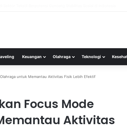
wisata: Menelusuri Pihak-Pihak yang Mendapatkan Manfaat dari Agenda W
raveling
Keuangan
Olahraga
Teknologi
Keseha
lahraga untuk Memantau Aktivitas Fisik Lebih Efektif
kan Focus Mode
Memantau Aktivitas