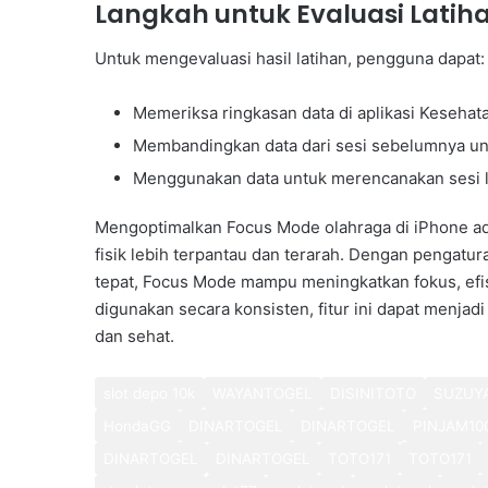
Langkah untuk Evaluasi Latih
Untuk mengevaluasi hasil latihan, pengguna dapat:
Memeriksa ringkasan data di aplikasi Kesehat
Membandingkan data dari sesi sebelumnya un
Menggunakan data untuk merencanakan sesi l
Mengoptimalkan Focus Mode olahraga di iPhone ada
fisik lebih terpantau dan terarah. Dengan pengaturan
tepat, Focus Mode mampu meningkatkan fokus, efisie
digunakan secara konsisten, fitur ini dapat menj
dan sehat.
slot depo 10k
WAYANTOGEL
DISINITOTO
SUZUY
HondaGG
DINARTOGEL
DINARTOGEL
PINJAM10
DINARTOGEL
DINARTOGEL
TOTO171
TOTO171