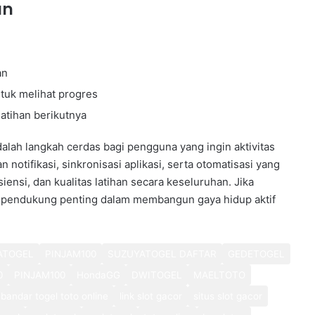
an
an
tuk melihat progres
atihan berikutnya
lah langkah cerdas bagi pengguna yang ingin aktivitas
 notifikasi, sinkronisasi aplikasi, serta otomatisasi yang
nsi, dan kualitas latihan secara keseluruhan. Jika
adi pendukung penting dalam membangun gaya hidup aktif
ATOGEL
PINJAM100
SUZUYATOGEL DAFTAR
GEDETOGEL
0
PINJAM100
HondaGG
DWITOGEL
MAELTOTO
bandar togel toto online
link slot gacor
situs slot gacor