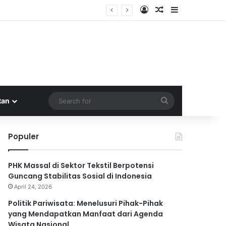
Log In
Random Article
Sidebar
isata Nasional
Search
tan
for
Populer
PHK Massal di Sektor Tekstil Berpotensi
Guncang Stabilitas Sosial di Indonesia
April 24, 2026
Politik Pariwisata: Menelusuri Pihak-Pihak
yang Mendapatkan Manfaat dari Agenda
Wisata Nasional