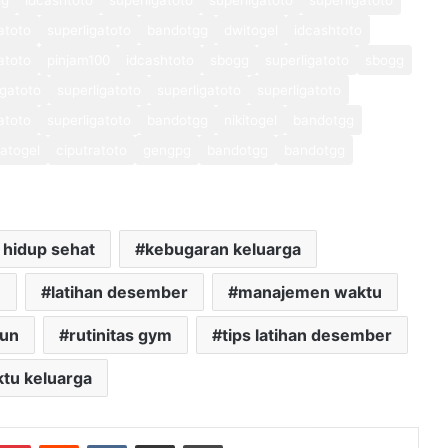
gg
idcashtoto
superligatoto
superligatoto
superligatoto
atoto
superligatoto
bandotgg
dwitogel
idcashtoto
atoto
pinjam100
idcashtoto
sbogg
superligatoto
sbogg
igatoto
superligatoto
superligatoto
superligatoto
atoto
superligatoto
bandotgg
nikitogel
bandotgg
atogel
ciputratoto
gengpg
bandotgg
bandotgg
 hidup sehat
kebugaran keluarga
m
latihan desember
manajemen waktu
hun
rutinitas gym
tips latihan desember
tu keluarga
mblr
Pinterest
Reddit
VKontakte
Share via Email
Print