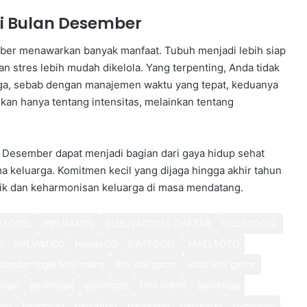
di Bulan Desember
ber menawarkan banyak manfaat. Tubuh menjadi lebih siap
dan stres lebih mudah dikelola. Yang terpenting, Anda tidak
ga, sebab dengan manajemen waktu yang tepat, keduanya
ukan hanya tentang intensitas, melainkan tentang
 Desember dapat menjadi bagian dari gaya hidup sehat
keluarga. Komitmen kecil yang dijaga hingga akhir tahun
ik dan keharmonisan keluarga di masa mendatang.
ATOGEL
PINJAM100
SUZUYATOGEL DAFTAR
GEDETOGEL
0
PINJAM100
HondaGG
DWITOGEL
MAELTOTO
bandar togel toto online
link slot gacor
situs slot gacor
ogel
gedetogel
gedetogel
toto online
bandotgg
tgg
bandotgg
bandotgg
bandotgg
bandotgg
bandotgg