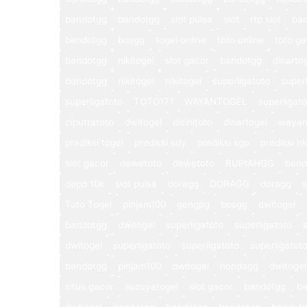
bandotgg
bandotgg
slot pulsa
slot
rtp slot
ba
bandotgg
bosgg
togel online
toto online
toto ga
bandotgg
nikitogel
slot gacor
bandotgg
dinarto
bandotgg
nikitogel
nikitogel
superligatoto
super
superligatoto
TOTO171
WAYANTOGEL
superligat
ciputratoto
dwitogel
disinitoto
dinartogel
wayan
prediksi togel
prediksi sdy
prediksi sgp
prediksi hk
slot gacor
dewetoto
dewetoto
RUPIAHGG
band
depo 10k
slot pulsa
doragg
DORAGG
doragg
s
Toto Togel
pinjam100
gengpg
bosgg
dwitogel
bandotgg
dwitogel
superligatoto
superligatoto
dwitogel
superligatoto
superligatoto
superligatot
bandotgg
pinjam100
dwitogel
hondagg
dwitogel
situs gacor
suzuyatogel
slot gacor
bandotgg
b