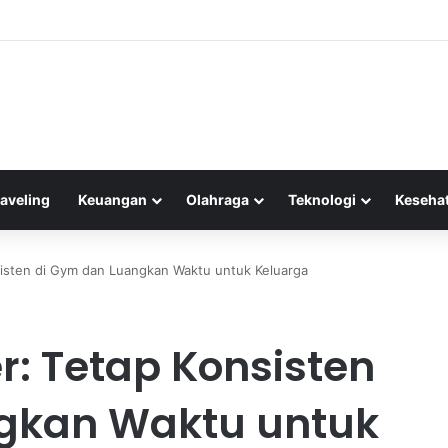
iwisata: Menelusuri Pihak-Pihak yang Mendapatkan Manfaat dari Agenda 
raveling
Keuangan
Olahraga
Teknologi
Keseha
isten di Gym dan Luangkan Waktu untuk Keluarga
: Tetap Konsisten
gkan Waktu untuk