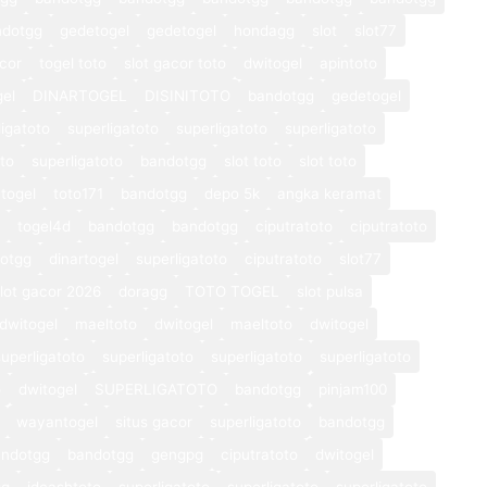
ndotgg
gedetogel
gedetogel
hondagg
slot
slot77
cor
togel toto
slot gacor toto
dwitogel
apintoto
gel
DINARTOGEL
DISINITOTO
bandotgg
gedetogel
ligatoto
superligatoto
superligatoto
superligatoto
oto
superligatoto
bandotgg
slot toto
slot toto
togel
toto171
bandotgg
depo 5k
angka keramat
togel4d
bandotgg
bandotgg
ciputratoto
ciputratoto
otgg
dinartogel
superligatoto
ciputratoto
slot77
lot gacor 2026
doragg
TOTO TOGEL
slot pulsa
dwitogel
maeltoto
dwitogel
maeltoto
dwitogel
superligatoto
superligatoto
superligatoto
superligatoto
o
dwitogel
SUPERLIGATOTO
bandotgg
pinjam100
wayantogel
situs gacor
superligatoto
bandotgg
andotgg
bandotgg
gengpg
ciputratoto
dwitogel