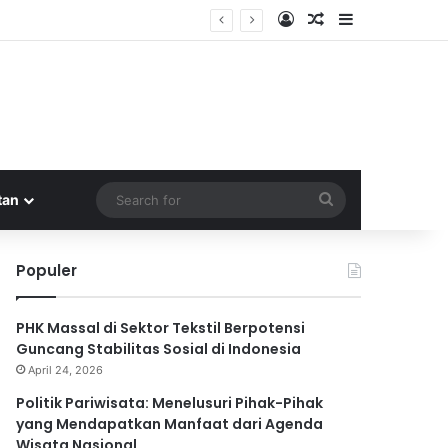
Log In
Random Article
Sidebar
Wisata Nasional
Search
tan
for
Populer
PHK Massal di Sektor Tekstil Berpotensi
Guncang Stabilitas Sosial di Indonesia
April 24, 2026
Politik Pariwisata: Menelusuri Pihak-Pihak
yang Mendapatkan Manfaat dari Agenda
Wisata Nasional