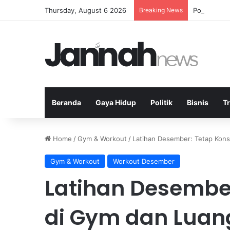
Thursday, August 6 2026
Breaking News
Politik Par
Beranda
Gaya Hidup
Politik
Bisnis
T
Home
/
Gym & Workout
/
Latihan Desember: Tetap Kons
Gym & Workout
Workout Desember
Latihan Desember
di Gym dan Luan