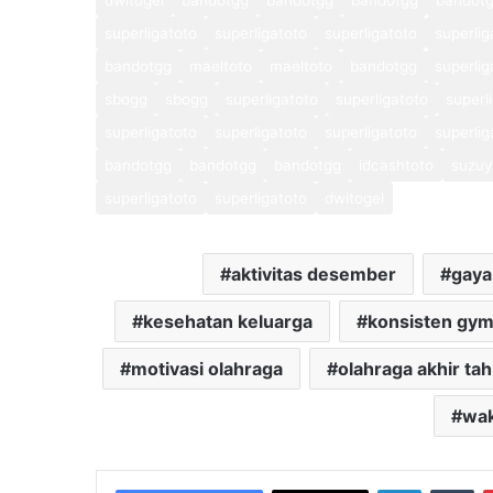
dwitogel
bandotgg
bandotgg
bandotgg
bandot
superligatoto
superligatoto
superligatoto
superlig
bandotgg
maeltoto
maeltoto
bandotgg
superlig
sbogg
sbogg
superligatoto
superligatoto
superl
superligatoto
superligatoto
superligatoto
superlig
bandotgg
bandotgg
bandotgg
idcashtoto
suzuy
superligatoto
superligatoto
dwitogel
aktivitas desember
gaya
kesehatan keluarga
konsisten gy
motivasi olahraga
olahraga akhir ta
wak
LinkedIn
Tu