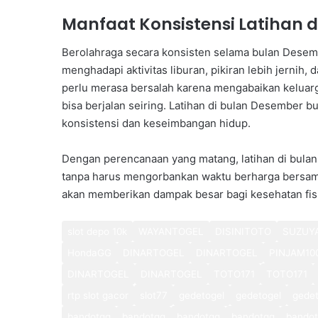
Manfaat Konsistensi Latihan 
Berolahraga secara konsisten selama bulan Desem
menghadapi aktivitas liburan, pikiran lebih jernih, 
perlu merasa bersalah karena mengabaikan keluar
bisa berjalan seiring. Latihan di bulan Desember b
konsistensi dan keseimbangan hidup.
Dengan perencanaan yang matang, latihan di bulan
tanpa harus mengorbankan waktu berharga bersama 
akan memberikan dampak besar bagi kesehatan fis
slot depo 10k
WAYANTOGEL
DISINITOTO
SUZUY
HondaGG
DINARTOGEL
DINARTOGEL
PINJAM10
DINARTOGEL
DINARTOGEL
TOTO171
TOTO171
rtp slot gacor
slot77
gedetogel
gedetogel
gedet
bandotgg
bandotgg
bandotgg
bandotgg
bando