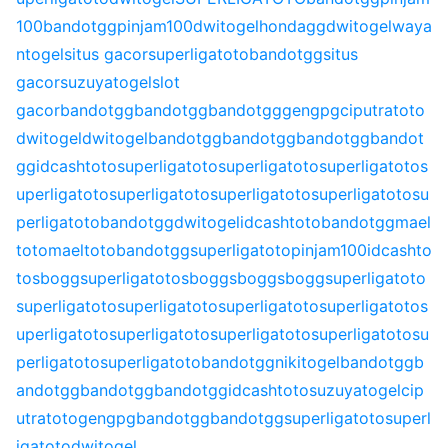
100
bandotgg
pinjam100
dwitogel
hondagg
dwitogel
waya
ntogel
situs gacor
superligatoto
bandotgg
situs
gacor
suzuyatogel
slot
gacor
bandotgg
bandotgg
bandotgg
gengpg
ciputratoto
dwitogel
dwitogel
bandotgg
bandotgg
bandotgg
bandot
gg
idcashtoto
superligatoto
superligatoto
superligatoto
s
uperligatoto
superligatoto
superligatoto
superligatoto
su
perligatoto
bandotgg
dwitogel
idcashtoto
bandotgg
mael
toto
maeltoto
bandotgg
superligatoto
pinjam100
idcashto
to
sbogg
superligatoto
sbogg
sbogg
sbogg
superligatoto
superligatoto
superligatoto
superligatoto
superligatoto
s
uperligatoto
superligatoto
superligatoto
superligatoto
su
perligatoto
superligatoto
bandotgg
nikitogel
bandotgg
b
andotgg
bandotgg
bandotgg
idcashtoto
suzuyatogel
cip
utratoto
gengpg
bandotgg
bandotgg
superligatoto
superl
igatoto
dwitogel