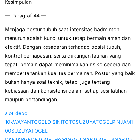
Kesimpulan
— Paragraf 44 —
Menjaga postur tubuh saat intensitas badminton
menurun adalah kunci untuk tetap bermain aman dan
efektif. Dengan kesadaran terhadap posisi tubuh,
kontrol pernapasan, serta dukungan latihan yang
tepat, pemain dapat meminimalkan risiko cedera dan
mempertahankan kualitas permainan. Postur yang baik
bukan hanya soal teknik, tetapi juga tentang
kebiasaan dan konsistensi dalam setiap sesi latihan
maupun pertandingan.
slot depo
10k
WAYANTOGEL
DISINITOTO
SUZUYATOGEL
PINJAM1
00
SUZUYATOGEL
DAFTAR
GEDETOGEL
HondaGG
DINARTOGEL
DINARTO