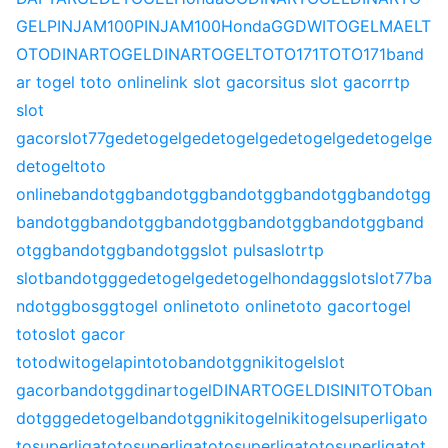
GEL
PINJAM100
PINJAM100
HondaGG
DWITOGEL
MAELT
OTO
DINARTOGEL
DINARTOGEL
TOTO171
TOTO171
band
ar togel toto online
link slot gacor
situs slot gacor
rtp
slot
gacor
slot77
gedetogel
gedetogel
gedetogel
gedetogel
ge
detogel
toto
online
bandotgg
bandotgg
bandotgg
bandotgg
bandotgg
bandotgg
bandotgg
bandotgg
bandotgg
bandotgg
band
otgg
bandotgg
bandotgg
slot pulsa
slot
rtp
slot
bandotgg
gedetogel
gedetogel
hondagg
slot
slot77
ba
ndotgg
bosgg
togel online
toto online
toto gacor
togel
toto
slot gacor
toto
dwitogel
apintoto
bandotgg
nikitogel
slot
gacor
bandotgg
dinartogel
DINARTOGEL
DISINITOTO
ban
dotgg
gedetogel
bandotgg
nikitogel
nikitogel
superligato
to
superligatoto
superligatoto
superligatoto
superligatot