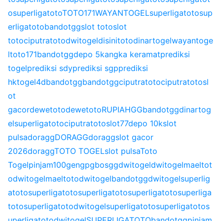
o
superligatoto
TOTO171
WAYANTOGEL
superligatoto
sup
erligatoto
bandotgg
slot toto
slot
toto
ciputratoto
dwitogel
disinitoto
dinartogel
wayantoge
l
toto171
bandotgg
depo 5k
angka keramat
prediksi
togel
prediksi sdy
prediksi sgp
prediksi
hk
togel4d
bandotgg
bandotgg
ciputratoto
ciputratoto
sl
ot
gacor
dewetoto
dewetoto
RUPIAHGG
bandotgg
dinartog
el
superligatoto
ciputratoto
slot77
depo 10k
slot
pulsa
doragg
DORAGG
doragg
slot gacor
2026
doragg
TOTO TOGEL
slot pulsa
Toto
Togel
pinjam100
gengpg
bosgg
dwitogel
dwitogel
maeltot
o
dwitogel
maeltoto
dwitogel
bandotgg
dwitogel
superlig
atoto
superligatoto
superligatoto
superligatoto
superliga
toto
superligatoto
dwitogel
superligatoto
superligatoto
s
uperligatoto
dwitogel
SUPERLIGATOTO
bandotgg
pinjam