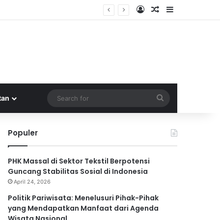
Log In
Random Article
Sidebar
 Wisata Nasional
Search
tan
for
Populer
PHK Massal di Sektor Tekstil Berpotensi
Guncang Stabilitas Sosial di Indonesia
April 24, 2026
Politik Pariwisata: Menelusuri Pihak-Pihak
yang Mendapatkan Manfaat dari Agenda
Wisata Nasional