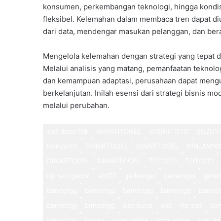
konsumen, perkembangan teknologi, hingga kondis
fleksibel. Kelemahan dalam membaca tren dapat di
dari data, mendengar masukan pelanggan, dan bera
Mengelola kelemahan dengan strategi yang tepat d
Melalui analisis yang matang, pemanfaatan teknol
dan kemampuan adaptasi, perusahaan dapat mengu
berkelanjutan. Inilah esensi dari strategi bisnis 
melalui perubahan.
slot depo 10k
WAYANTOGEL
DISINITOTO
SUZUY
HondaGG
DINARTOGEL
DINARTOGEL
PINJAM10
DINARTOGEL
DINARTOGEL
TOTO171
TOTO171
rtp slot gacor
slot77
gedetogel
gedetogel
gedet
bandotgg
bandotgg
bandotgg
bandotgg
bando
bandotgg
bandotgg
slot pulsa
slot
rtp slot
ba
bandotgg
bosgg
togel online
toto online
toto ga