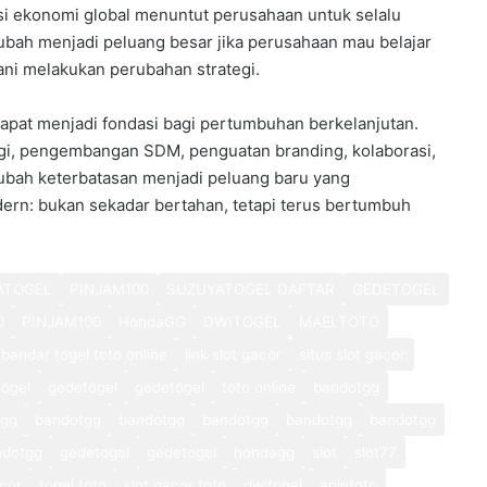
i ekonomi global menuntut perusahaan untuk selalu
ubah menjadi peluang besar jika perusahaan mau belajar
ni melakukan perubahan strategi.
apat menjadi fondasi bagi pertumbuhan berkelanjutan.
ogi, pengembangan SDM, penguatan branding, kolaborasi,
bah keterbatasan menjadi peluang baru yang
modern: bukan sekadar bertahan, tetapi terus bertumbuh
ATOGEL
PINJAM100
SUZUYATOGEL DAFTAR
GEDETOGEL
0
PINJAM100
HondaGG
DWITOGEL
MAELTOTO
bandar togel toto online
link slot gacor
situs slot gacor
ogel
gedetogel
gedetogel
toto online
bandotgg
tgg
bandotgg
bandotgg
bandotgg
bandotgg
bandotgg
ndotgg
gedetogel
gedetogel
hondagg
slot
slot77
cor
togel toto
slot gacor toto
dwitogel
apintoto