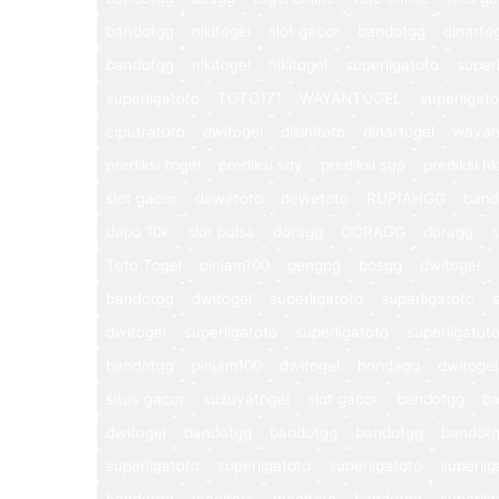
bandotgg
nikitogel
slot gacor
bandotgg
dinarto
bandotgg
nikitogel
nikitogel
superligatoto
super
superligatoto
TOTO171
WAYANTOGEL
superligat
ciputratoto
dwitogel
disinitoto
dinartogel
wayan
prediksi togel
prediksi sdy
prediksi sgp
prediksi hk
slot gacor
dewetoto
dewetoto
RUPIAHGG
band
depo 10k
slot pulsa
doragg
DORAGG
doragg
s
Toto Togel
pinjam100
gengpg
bosgg
dwitogel
bandotgg
dwitogel
superligatoto
superligatoto
dwitogel
superligatoto
superligatoto
superligatot
bandotgg
pinjam100
dwitogel
hondagg
dwitogel
situs gacor
suzuyatogel
slot gacor
bandotgg
b
dwitogel
bandotgg
bandotgg
bandotgg
bandot
superligatoto
superligatoto
superligatoto
superlig