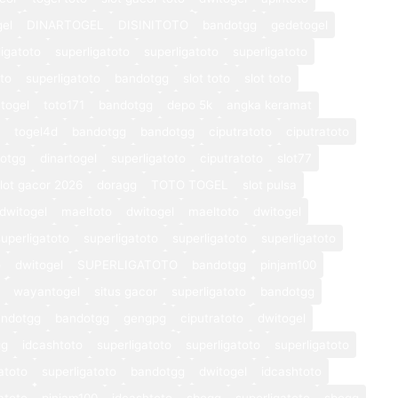
gel
DINARTOGEL
DISINITOTO
bandotgg
gedetogel
ligatoto
superligatoto
superligatoto
superligatoto
oto
superligatoto
bandotgg
slot toto
slot toto
togel
toto171
bandotgg
depo 5k
angka keramat
togel4d
bandotgg
bandotgg
ciputratoto
ciputratoto
otgg
dinartogel
superligatoto
ciputratoto
slot77
lot gacor 2026
doragg
TOTO TOGEL
slot pulsa
dwitogel
maeltoto
dwitogel
maeltoto
dwitogel
superligatoto
superligatoto
superligatoto
superligatoto
o
dwitogel
SUPERLIGATOTO
bandotgg
pinjam100
wayantogel
situs gacor
superligatoto
bandotgg
andotgg
bandotgg
gengpg
ciputratoto
dwitogel
gg
idcashtoto
superligatoto
superligatoto
superligatoto
atoto
superligatoto
bandotgg
dwitogel
idcashtoto