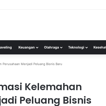
riwisata: Menelusuri Pihak-Pihak yang Mendapatkan Manfaat dari Agenda
raveling
Keuangan
Olahraga
Teknologi
Keseha
an Perusahaan Menjadi Peluang Bisnis Baru
ormasi Kelemahan
adi Peluang Bisnis