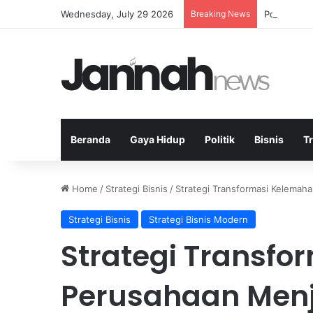
Wednesday, July 29 2026
Breaking News
Politik Pa
Beranda
Gaya Hidup
Politik
Bisnis
T
Home
/
Strategi Bisnis
/
Strategi Transformasi Kelemah
Strategi Bisnis
Strategi Bisnis Modern
Strategi Transf
Perusahaan Menj