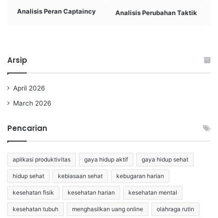
Analisis Peran Captaincy
Analisis Perubahan Taktik
Arsip
April 2026
March 2026
Pencarian
aplikasi produktivitas
gaya hidup aktif
gaya hidup sehat
hidup sehat
kebiasaan sehat
kebugaran harian
kesehatan fisik
kesehatan harian
kesehatan mental
kesehatan tubuh
menghasilkan uang online
olahraga rutin