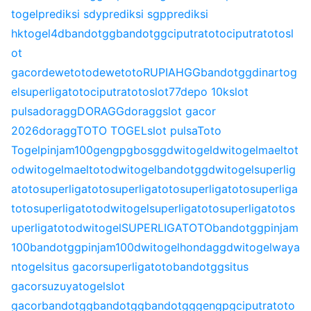
togel
prediksi sdy
prediksi sgp
prediksi
hk
togel4d
bandotgg
bandotgg
ciputratoto
ciputratoto
sl
ot
gacor
dewetoto
dewetoto
RUPIAHGG
bandotgg
dinartog
el
superligatoto
ciputratoto
slot77
depo 10k
slot
pulsa
doragg
DORAGG
doragg
slot gacor
2026
doragg
TOTO TOGEL
slot pulsa
Toto
Togel
pinjam100
gengpg
bosgg
dwitogel
dwitogel
maeltot
o
dwitogel
maeltoto
dwitogel
bandotgg
dwitogel
superlig
atoto
superligatoto
superligatoto
superligatoto
superliga
toto
superligatoto
dwitogel
superligatoto
superligatoto
s
uperligatoto
dwitogel
SUPERLIGATOTO
bandotgg
pinjam
100
bandotgg
pinjam100
dwitogel
hondagg
dwitogel
waya
ntogel
situs gacor
superligatoto
bandotgg
situs
gacor
suzuyatogel
slot
gacor
bandotgg
bandotgg
bandotgg
gengpg
ciputratoto