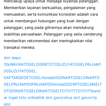
mencakup upaya untuk menjaga loyalitas pelanggan.
Memberikan layanan berkualitas, pengalaman yang
memuaskan, serta komunikasi konsisten adalah cara
untuk membangun hubungan yang kuat dengan
pelanggan, yang pada gilirannya akan mendukung
stabilitas perusahaan. Pelanggan yang setia cenderung
memberikan rekomendasi dan meningkatkan nilai
transaksi mereka.
slot depo
10k
WAYANTOGEL
DISINITOTO
SUZUYATOGEL
PINJAM1
00
SUZUYATOGEL
DAFTAR
GEDETOGEL
HondaGG
DINARTOGEL
DINARTO
GEL
PINJAM100
PINJAM100
HondaGG
DWITOGEL
MAELT
OTO
DINARTOGEL
DINARTOGEL
TOTO171
TOTO171
band
ar togel toto online
link slot gacor
situs slot gacor
rtp
slot