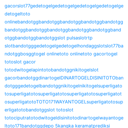
gacor
slot77
gedetogel
gedetogel
gedetogel
gedetogel
ge
detogel
toto
online
bandotgg
bandotgg
bandotgg
bandotgg
bandotgg
bandotgg
bandotgg
bandotgg
bandotgg
bandotgg
band
otgg
bandotgg
bandotgg
slot pulsa
slot
rtp
slot
bandotgg
gedetogel
gedetogel
hondagg
slot
slot77
ba
ndotgg
bosgg
togel online
toto online
toto gacor
togel
toto
slot gacor
toto
dwitogel
apintoto
bandotgg
nikitogel
slot
gacor
bandotgg
dinartogel
DINARTOGEL
DISINITOTO
ban
dotgg
gedetogel
bandotgg
nikitogel
nikitogel
superligato
to
superligatoto
superligatoto
superligatoto
superligatot
o
superligatoto
TOTO171
WAYANTOGEL
superligatoto
sup
erligatoto
bandotgg
slot toto
slot
toto
ciputratoto
dwitogel
disinitoto
dinartogel
wayantoge
l
toto171
bandotgg
depo 5k
angka keramat
prediksi