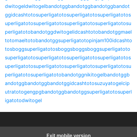
dwitogel
dwitogel
bandotgg
bandotgg
bandotgg
bandot
gg
idcashtoto
superligatoto
superligatoto
superligatoto
s
uperligatoto
superligatoto
superligatoto
superligatoto
su
perligatoto
bandotgg
dwitogel
idcashtoto
bandotgg
mael
toto
maeltoto
bandotgg
superligatoto
pinjam100
idcashto
to
sbogg
superligatoto
sbogg
sbogg
sbogg
superligatoto
superligatoto
superligatoto
superligatoto
superligatoto
s
uperligatoto
superligatoto
superligatoto
superligatoto
su
perligatoto
superligatoto
bandotgg
nikitogel
bandotgg
b
andotgg
bandotgg
bandotgg
idcashtoto
suzuyatogel
cip
utratoto
gengpg
bandotgg
bandotgg
superligatoto
superl
igatoto
dwitogel
Exit mobile version